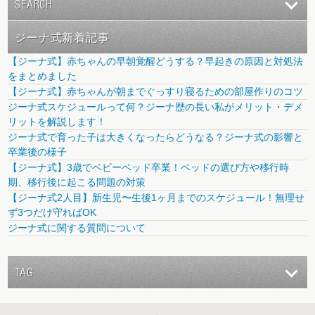
SEARCH
ジーナ式新着記事
【ジーナ式】赤ちゃんの早朝覚醒どうする？早起きの原因と対処法
をまとめました
【ジーナ式】赤ちゃんが朝までぐっすり寝るための部屋作りのコツ
ジーナ式スケジュールって何？ジーナ歴の長い私がメリット・デメ
リットを解説します！
ジーナ式で育った子は大きくなったらどうなる？ジーナ式の影響と
卒業後の様子
【ジーナ式】3歳でベビーベッド卒業！ベッドの選び方や移行時
期、移行後に起こる問題の対策
【ジーナ式2人目】新生児〜生後1ヶ月までのスケジュール！無理せ
ず3つだけ守ればOK
ジーナ式に関する質問について
TAG