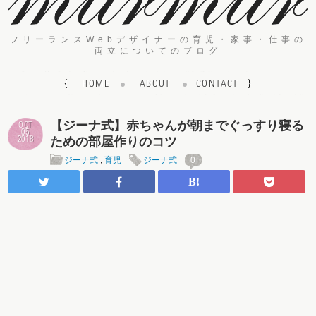
フリーランスWebデザイナーの育児・家事・仕事の
両立についてのブログ
{
HOME
ABOUT
CONTACT
}
【ジーナ式】赤ちゃんが朝までぐっすり寝る
OCT
05
ための部屋作りのコツ
2018
ジーナ式
,
育児
ジーナ式
0