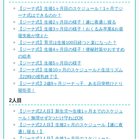
【ジーナ式】生後1ヶ月目のスケジュール！1ヶ月でジ
ーナ式はできるのか？
【ジーナ式】生後2ヶ月目の様子！遂に夜通し寝る
【ジーナ式】生後3ヶ月目の様子！おくるみ卒業&お昼
寝失敗が増えた
【ジーナ式】育児は生後100日経つと楽になった？
【ジーナ式】生後4ヶ月目の様子！便秘対策やおすすめ
の絵本
【ジーナ式】生後5ヶ月目の様子
【ジーナ式】生後10ヶ月のスケジュールと生活リズム
【22時の授乳終了!】
【ジーナ式】2歳9ヶ月ジーナっ子、ある日突然ひとり
寝拒否！
2人目
【ジーナ式2人目】新生児〜生後1ヶ月までのスケジュ
ール！無理せず3つだけ守ればOK
【ジーナ式2人目】生後2ヶ月のスケジュール【遂に夜
通し寝る！】
【ジーナ式2人目】生後3ヶ月目のスケジュール