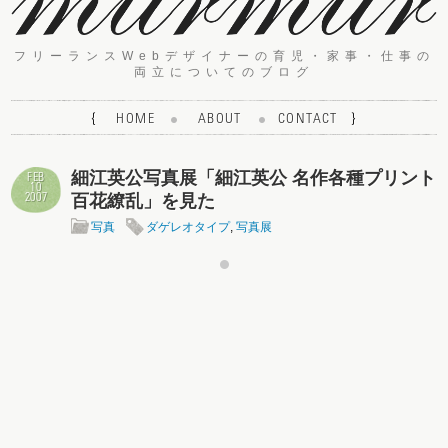
フリーランスWebデザイナーの育児・家事・仕事の
両立についてのブログ
{
HOME
ABOUT
CONTACT
}
細江英公写真展「細江英公 名作各種プリント
FEB
10
百花繚乱」を見た
2007
写真
ダゲレオタイプ
,
写真展