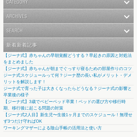
CATEGORY
ARCHIVES
SEARCH
新着新着記事
【ジーナ式】赤ちゃんの早朝覚醒どうする？早起きの原因と対処法
をまとめました
【ジーナ式】赤ちゃんが朝までぐっすり寝るための部屋作りのコツ
ジーナ式スケジュールって何？ジーナ歴の長い私がメリット・デメ
リットを解説します！
ジーナ式で育った子は大きくなったらどうなる？ジーナ式の影響と
卒業後の様子
【ジーナ式】3歳でベビーベッド卒業！ベッドの選び方や移行時
期、移行後に起こる問題の対策
【ジーナ式2人目】新生児〜生後1ヶ月までのスケジュール！無理せ
ず3つだけ守ればOK
ワーキングマザーによる陰山手帳の活用法と使い方