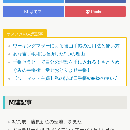
はてブ
Pocket
オススメの人気記事
ワーキングマザーによる陰山手帳の活用法と使い方
あな吉手帳術に挫折した9つの理由
手帳セラピーで自分の理想を手に入れる！さとうめ
ぐみの手帳術【幸せおとりよせ手帳】
【ワーママ・主婦】私のほぼ日手帳weeksの使い方
関連記事
写真展「藤原新也の聖地」を見た
ギャラリー小柳で｢ダイアン・アーバス展｣を見た