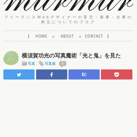
フリーランスWebデザイナーの育児・家事・仕事の
両立についてのブログ
{
HOME
ABOUT
CONTACT
}
DEC
横須賀功光の写真魔術「光と鬼」を見た
01
2005
写真
写真展
0