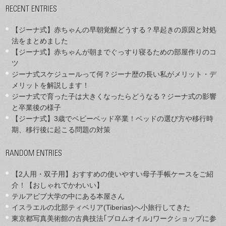
RECENT ENTRIES
【ジーナ式】赤ちゃんの早朝覚醒どうする？早起きの原因と対処
法をまとめました
【ジーナ式】赤ちゃんが朝までぐっすり寝るための部屋作りのコ
ツ
ジーナ式スケジュールって何？ジーナ歴の長い私がメリット・デ
メリットを解説します！
ジーナ式で育った子は大きくなったらどうなる？ジーナ式の影響
と卒業後の様子
【ジーナ式】3歳でベビーベッド卒業！ベッドの選び方や移行時
期、移行後に起こる問題の対策
RANDOM ENTRIES
【2人用・双子用】おすすめの使いやすい母子手帳ケースをご紹
介！【おしゃれでかわいい】
テルアビブ大学の中にある本屋さん
イスラエルの北部ティベリア(Tiberias)へ小旅行してきた
東京都写真美術館の古典技法｢ブロムオイル｣ワークショップに参