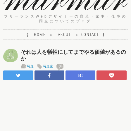
フリーランスWebデザイナーの育児・家事・仕事の
両立についてのブログ
{
HOME
ABOUT
CONTACT
}
それは人を犠牲にしてまでやる価値があるの
JUL
15
か
2009
写真
写真家
0