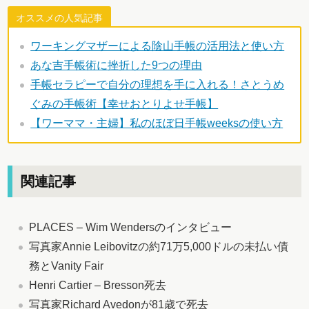
オススメの人気記事
ワーキングマザーによる陰山手帳の活用法と使い方
あな吉手帳術に挫折した9つの理由
手帳セラピーで自分の理想を手に入れる！さとうめ
ぐみの手帳術【幸せおとりよせ手帳】
【ワーママ・主婦】私のほぼ日手帳weeksの使い方
関連記事
PLACES – Wim Wendersのインタビュー
写真家Annie Leibovitzの約71万5,000ドルの未払い債
務とVanity Fair
Henri Cartier – Bresson死去
写真家Richard Avedonが81歳で死去