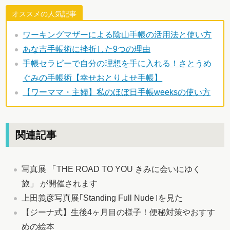
オススメの人気記事
ワーキングマザーによる陰山手帳の活用法と使い方
あな吉手帳術に挫折した9つの理由
手帳セラピーで自分の理想を手に入れる！さとうめ
ぐみの手帳術【幸せおとりよせ手帳】
【ワーママ・主婦】私のほぼ日手帳weeksの使い方
関連記事
写真展 「THE ROAD TO YOU きみに会いにゆく
旅」 が開催されます
上田義彦写真展｢Standing Full Nude｣を見た
【ジーナ式】生後4ヶ月目の様子！便秘対策やおすす
めの絵本