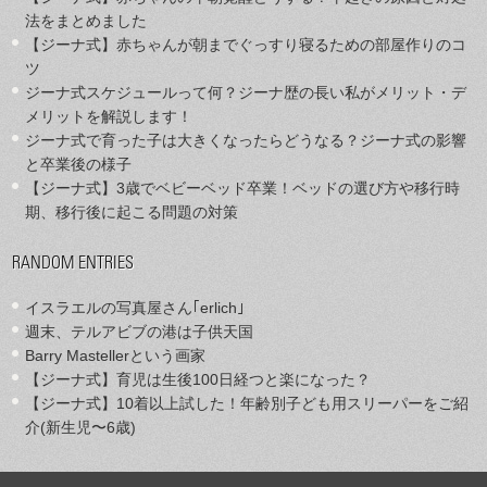
法をまとめました
【ジーナ式】赤ちゃんが朝までぐっすり寝るための部屋作りのコ
ツ
ジーナ式スケジュールって何？ジーナ歴の長い私がメリット・デ
メリットを解説します！
ジーナ式で育った子は大きくなったらどうなる？ジーナ式の影響
と卒業後の様子
【ジーナ式】3歳でベビーベッド卒業！ベッドの選び方や移行時
期、移行後に起こる問題の対策
RANDOM ENTRIES
イスラエルの写真屋さん｢erlich｣
週末、テルアビブの港は子供天国
Barry Mastellerという画家
【ジーナ式】育児は生後100日経つと楽になった？
【ジーナ式】10着以上試した！年齢別子ども用スリーパーをご紹
介(新生児〜6歳)