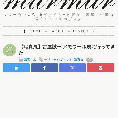
フリーランスWebデザイナーの育児・家事・仕事の
両立についてのブログ
{
HOME
ABOUT
CONTACT
}
【写真展】古屋誠一 メモワール展に行ってき
JUL
14
た
2010
写真
,
本
オリジナルプリント
,
写真展
0