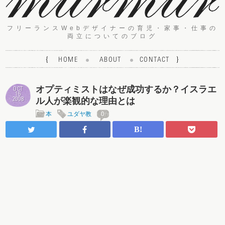
フリーランスWebデザイナーの育児・家事・仕事の
両立についてのブログ
{
HOME
ABOUT
CONTACT
}
オプティミストはなぜ成功するか？イスラエ
OCT
16
ル人が楽観的な理由とは
2008
本
ユダヤ教
0