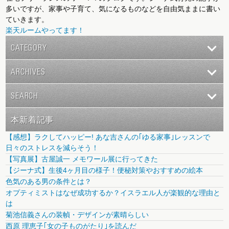
多いですが、家事や子育て、気になるものなどを自由気ままに書い
ていきます。
楽天ルームやってます！
CATEGORY
ARCHIVES
SEARCH
本新着記事
【感想】ラクしてハッピー! あな吉さんの｢ゆる家事｣レッスンで
日々のストレスを減らそう！
【写真展】古屋誠一 メモワール展に行ってきた
【ジーナ式】生後4ヶ月目の様子！便秘対策やおすすめの絵本
色気のある男の条件とは？
オプティミストはなぜ成功するか？イスラエル人が楽観的な理由と
は
菊池信義さんの装幀・デザインが素晴らしい
西原 理恵子｢女の子ものがたり｣を読んだ