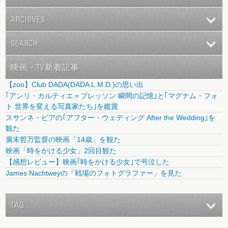
ARCHIVES
SEARCH
映画・TV新着記事
【zoo】Club DADA(DADA L.M.D.)の思い出
｢アンリ・カルティエ＝ブレッソン 瞬間の記憶｣と｢マグナム・フォ
ト 世界を変える写真家たち｣を鑑賞
スサンネ・ビアの｢アフター・ウェディング After the Wedding｣を
観た
廣末哲万監督の映画「14歳」を観た
映画「時をかける少女」2回目観た
【感想レビュー】映画｢時をかける少女｣で号泣した
James Nachtweyの「戦場のフォトグラファー」を見た
TAG