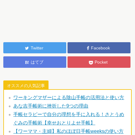
Twitter
Facebook
はてブ
Pocket
オススメの人気記事
ワーキングマザーによる陰山手帳の活用法と使い方
あな吉手帳術に挫折した9つの理由
手帳セラピーで自分の理想を手に入れる！さとうめ
ぐみの手帳術【幸せおとりよせ手帳】
【ワーママ・主婦】私のほぼ日手帳weeksの使い方