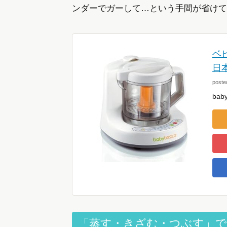
ンダーでガーして…という手間が省けて
ベ
日
poste
bab
「蒸す・きざむ・つぶす」で