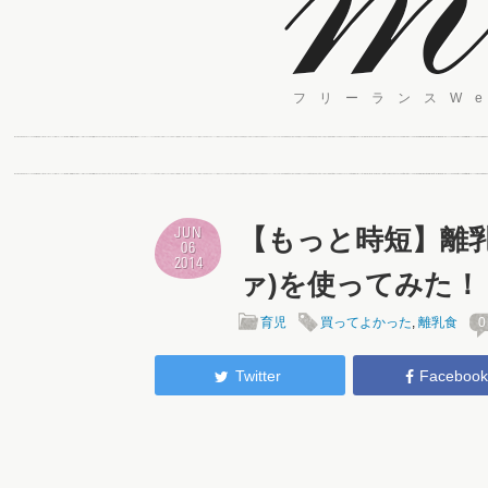
フリーランスW
【もっと時短】離乳食
JUN
06
2014
ァ)を使ってみた！
育児
買ってよかった
,
離乳食
0
Twitter
Faceboo