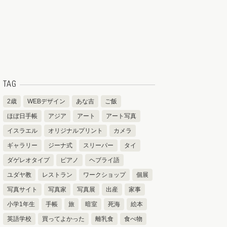
TAG
2歳
WEBデザイン
あな吉
ご飯
ほぼ日手帳
アジア
アート
アート写真
イスラエル
オリジナルプリント
カメラ
ギャラリー
ジーナ式
スリーパー
タイ
ダゲレオタイプ
ピアノ
ヘブライ語
ユダヤ教
レストラン
ワークショップ
個展
写真サイト
写真家
写真展
出産
家事
小学1年生
手帳
旅
暗室
死海
絵本
英語学校
買ってよかった
離乳食
食べ物