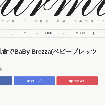
ebデザイナーの育児・家事・仕事の両立
{
HOME
ABOUT
CONTACT
}
でBaBy Brezza(ベビーブレッツ
k
はてブ
Pocket