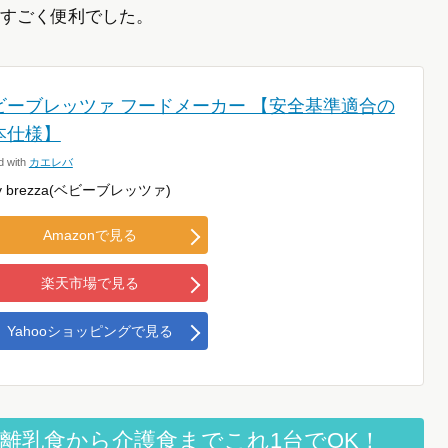
すごく便利でした。
ビーブレッツァ フードメーカー 【安全基準適合の
本仕様】
d with
カエレバ
y brezza(ベビーブレッツァ)
Amazonで見る
楽天市場で見る
Yahooショッピングで見る
離乳食から介護食までこれ1台でOK！