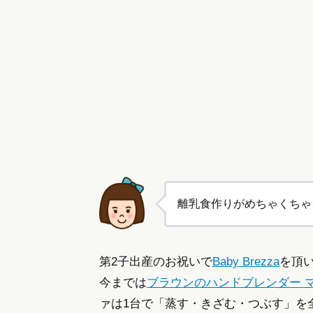
離乳食作りがめちゃくちゃ
第2子出産のお祝いで
Baby Brezza
を頂
今までは
ブラウンのハンドブレンダー 
ァは1台で「蒸す・きざむ・つぶす」を